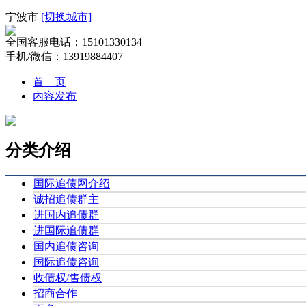
宁波市
[切换城市]
全国客服电话：15101330134
手机/微信：13919884407
首 页
内容发布
分类介绍
国际追债网介绍
诚招追债群主
进国内追债群
进国际追债群
国内追债咨询
国际追债咨询
收债权/售债权
招商合作