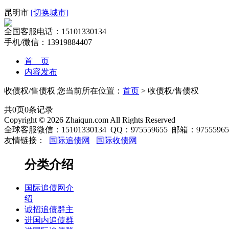
昆明市
[切换城市]
全国客服电话：15101330134
手机/微信：13919884407
首 页
内容发布
收债权/售债权
您当前所在位置：
首页
> 收债权/售债权
共
0
页
0
条记录
Copyright © 2026 Zhaiqun.com All Rights Reserved
全球客服微信：15101330134 QQ：975559655 邮箱：975559655
友情链接：
国际追债网
国际收债网
分类介绍
国际追债网介
绍
诚招追债群主
进国内追债群